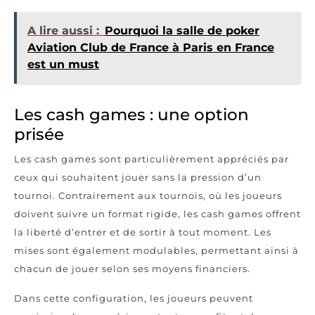
A lire aussi :
Pourquoi la salle de poker
Aviation Club de France à Paris en France
est un must
Les cash games : une option
prisée
Les cash games sont particulièrement appréciés par
ceux qui souhaitent jouer sans la pression d’un
tournoi. Contrairement aux tournois, où les joueurs
doivent suivre un format rigide, les cash games offrent
la liberté d’entrer et de sortir à tout moment. Les
mises sont également modulables, permettant ainsi à
chacun de jouer selon ses moyens financiers.
Dans cette configuration, les joueurs peuvent