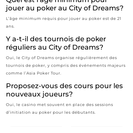
jouer au poker au City of Dreams?
L’âge minimum requis pour jouer au poker est de 21
ans.
Y a-t-il des tournois de poker
réguliers au City of Dreams?
Oui, le City of Dreams organise régulièrement des
tournois de poker, y compris des événements majeurs
comme l’Asia Poker Tour.
Proposez-vous des cours pour les
nouveaux joueurs?
Oui, le casino met souvent en place des sessions
d’initiation au poker pour les débutants.
Navigation