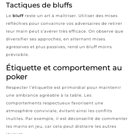
Tactiques de bluffs
Le
bluff
reste un art à maîtriser. Utiliser des mises
réfléchies pour convaincre vos adversaires de retirer
leur main peut s’avérer très efficace. On observe que
diversifier ses approches, en alternant mises
agressives et plus passives, rend un bluff moins
prévisible.
Étiquette et comportement au
poker
Respecter l’étiquette est primordial pour maintenir
une ambiance agréable à la table. Les
comportements respectueux favorisent une
atmosphère conviviale, évitant ainsi les conflits
inutiles. Par exemple, il est déconseillé de commenter
les mains en jeu, car cela peut distraire les autres