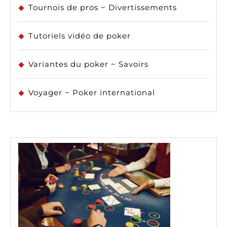
Tournois de pros ~ Divertissements
Tutoriels vidéo de poker
Variantes du poker ~ Savoirs
Voyager ~ Poker international