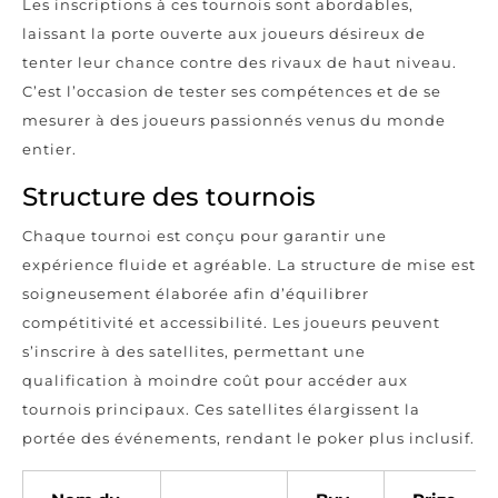
Les inscriptions à ces tournois sont abordables,
laissant la porte ouverte aux joueurs désireux de
tenter leur chance contre des rivaux de haut niveau.
C’est l’occasion de tester ses compétences et de se
mesurer à des joueurs passionnés venus du monde
entier.
Structure des tournois
Chaque tournoi est conçu pour garantir une
expérience fluide et agréable. La structure de mise est
soigneusement élaborée afin d’équilibrer
compétitivité et accessibilité. Les joueurs peuvent
s’inscrire à des satellites, permettant une
qualification à moindre coût pour accéder aux
tournois principaux. Ces satellites élargissent la
portée des événements, rendant le poker plus inclusif.