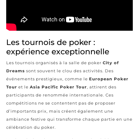
Les tournois de poker :
expérience exceptionnelle
Les tournois organisés à la salle de poker
City of
Dreams
sont souvent le clou des activités. Des
événements prestigieux, comme le
European Poker
Tour
et le
Asia Pacific Poker Tour
, attirent des
participants de renommée internationale. Ces
compétitions ne se contentent pas de proposer
d’importants prix, mais créent également une
ambiance festive qui transforme chaque partie en une
célébration du poker.