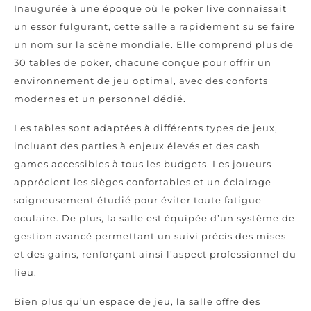
Inaugurée à une époque où le poker live connaissait
un essor fulgurant, cette salle a rapidement su se faire
un nom sur la scène mondiale. Elle comprend plus de
30 tables de poker, chacune conçue pour offrir un
environnement de jeu optimal, avec des conforts
modernes et un personnel dédié.
Les tables sont adaptées à différents types de jeux,
incluant des parties à enjeux élevés et des cash
games accessibles à tous les budgets. Les joueurs
apprécient les sièges confortables et un éclairage
soigneusement étudié pour éviter toute fatigue
oculaire. De plus, la salle est équipée d’un système de
gestion avancé permettant un suivi précis des mises
et des gains, renforçant ainsi l’aspect professionnel du
lieu.
Bien plus qu’un espace de jeu, la salle offre des