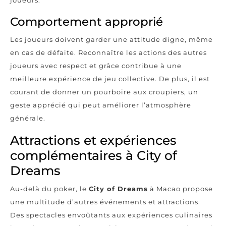
joueurs.
Comportement approprié
Les joueurs doivent garder une attitude digne, même
en cas de défaite. Reconnaître les actions des autres
joueurs avec respect et grâce contribue à une
meilleure expérience de jeu collective. De plus, il est
courant de donner un pourboire aux croupiers, un
geste apprécié qui peut améliorer l’atmosphère
générale.
Attractions et expériences
complémentaires à City of
Dreams
Au-delà du poker, le
City of Dreams
à Macao propose
une multitude d’autres événements et attractions.
Des spectacles envoûtants aux expériences culinaires