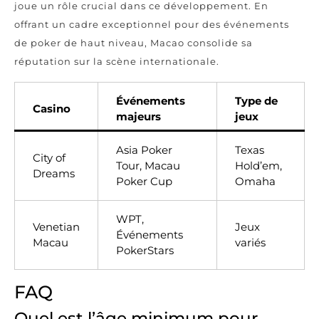
joue un rôle crucial dans ce développement. En
offrant un cadre exceptionnel pour des événements
de poker de haut niveau, Macao consolide sa
réputation sur la scène internationale.
Événements
Type de
Casino
majeurs
jeux
Asia Poker
Texas
City of
Tour, Macau
Hold’em,
Dreams
Poker Cup
Omaha
WPT,
Venetian
Jeux
Événements
Macau
variés
PokerStars
FAQ
Quel est l’âge minimum pour