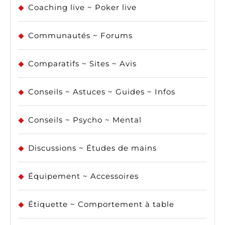
Coaching live ~ Poker live
Communautés ~ Forums
Comparatifs ~ Sites ~ Avis
Conseils ~ Astuces ~ Guides ~ Infos
Conseils ~ Psycho ~ Mental
Discussions ~ Études de mains
Équipement ~ Accessoires
Étiquette ~ Comportement à table