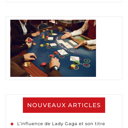
NOUVEAUX ARTICLES
L’influence de Lady Gaga et son titre