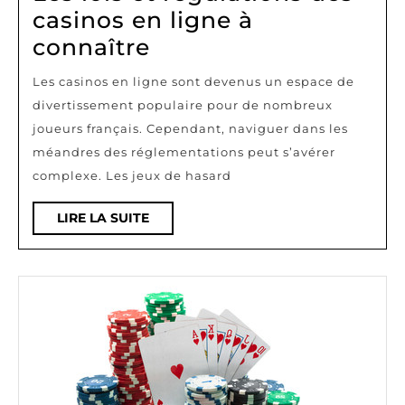
casinos en ligne à
Les
connaître
lois
Les casinos en ligne sont devenus un espace de
et
divertissement populaire pour de nombreux
régulations
joueurs français. Cependant, naviguer dans les
des
méandres des réglementations peut s’avérer
complexe. Les jeux de hasard
casinos
en
LIRE
LIRE LA SUITE
ligne
LA
SUITE
à
connaître