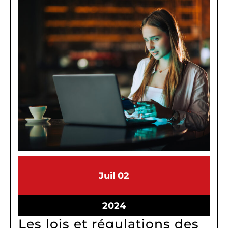
sit
and
go
au
poker
02/07/2024
02/07/2024
Juil
02
02/07/2024
2024
Les lois et régulations des