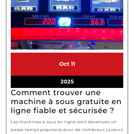
11/10/2025
11/10/2025
Oct
11
11/10/2025
2025
Comment trouver une
machine à sous gratuite en
Com
ligne fiable et sécurisée ?
trou
Les machines à sous en ligne sont devenues un
une
passe-temps populaire pour de nombreux joueurs