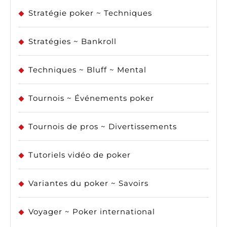
Stratégie poker ~ Techniques
Stratégies ~ Bankroll
Techniques ~ Bluff ~ Mental
Tournois ~ Événements poker
Tournois de pros ~ Divertissements
Tutoriels vidéo de poker
Variantes du poker ~ Savoirs
Voyager ~ Poker international