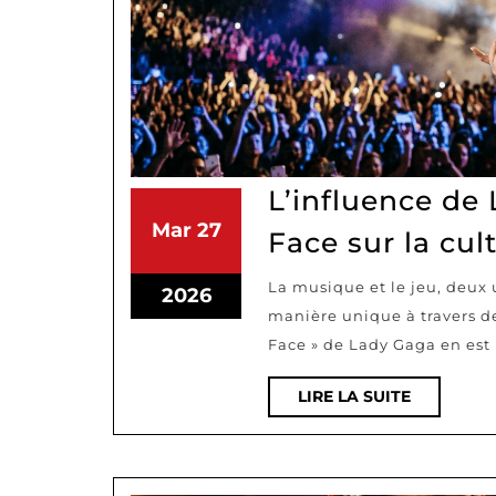
L’influence de 
27/03/2026
27/03/2026
Mar
27
Face sur la cul
La musique et le jeu, deux univers souvent interconnectés, s’entrelacent de
27/03/2026
2026
manière unique à travers 
Face » de Lady Gaga en est
LIRE
LIRE LA SUITE
LA
SUITE