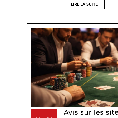
LIRE
LIRE LA SUITE
LA
SUITE
Avis sur les si