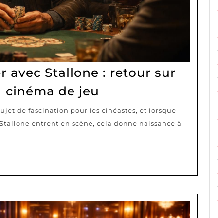
r avec Stallone : retour sur
Le
u cinéma de jeu
film
de
 Stallone entrent en scène, cela donne naissance à
poker
avec
Stallone
:
retour
sur