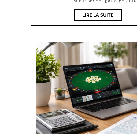
sécuriser des gains potentie
LIRE
LIRE LA SUITE
LA
SUITE