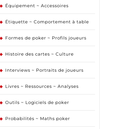
Équipement ~ Accessoires
Étiquette ~ Comportement à table
Formes de poker ~ Profils joueurs
Histoire des cartes ~ Culture
Interviews ~ Portraits de joueurs
Livres ~ Ressources ~ Analyses
Outils ~ Logiciels de poker
Probabilités ~ Maths poker