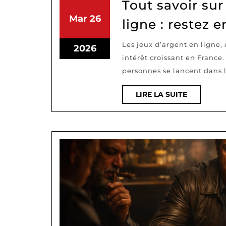
Tout savoir sur
26/03/2026
26/03/2026
Mar
26
ligne : restez e
Les jeux d’argent en ligne, et plus particulièrement le poker, suscitent un
26/03/2026
2026
intérêt croissant en France
personnes se lancent dans l
LIRE
LIRE LA SUITE
LA
SUITE