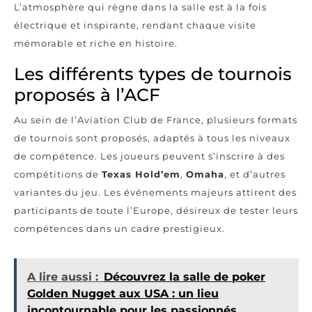
L’atmosphère qui règne dans la salle est à la fois
électrique et inspirante, rendant chaque visite
mémorable et riche en histoire.
Les différents types de tournois
proposés à l’ACF
Au sein de l’Aviation Club de France, plusieurs formats
de tournois sont proposés, adaptés à tous les niveaux
de compétence. Les joueurs peuvent s’inscrire à des
compétitions de
Texas Hold’em
,
Omaha
, et d’autres
variantes du jeu. Les événements majeurs attirent des
participants de toute l’Europe, désireux de tester leurs
compétences dans un cadre prestigieux.
A lire aussi :
Découvrez la salle de poker
Golden Nugget aux USA : un lieu
incontournable pour les passionnés