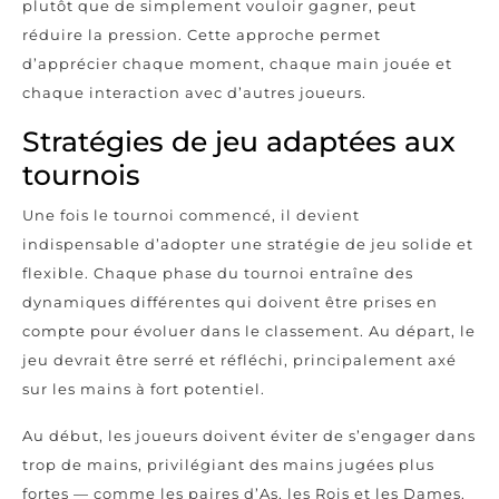
plutôt que de simplement vouloir gagner, peut
réduire la pression. Cette approche permet
d’apprécier chaque moment, chaque main jouée et
chaque interaction avec d’autres joueurs.
Stratégies de jeu adaptées aux
tournois
Une fois le tournoi commencé, il devient
indispensable d’adopter une stratégie de jeu solide et
flexible. Chaque phase du tournoi entraîne des
dynamiques différentes qui doivent être prises en
compte pour évoluer dans le classement. Au départ, le
jeu devrait être serré et réfléchi, principalement axé
sur les mains à fort potentiel.
Au début, les joueurs doivent éviter de s’engager dans
trop de mains, privilégiant des mains jugées plus
fortes — comme les paires d’As, les Rois et les Dames.