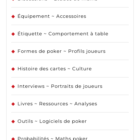
Équipement ~ Accessoires
Étiquette ~ Comportement à table
Formes de poker ~ Profils joueurs
Histoire des cartes ~ Culture
Interviews ~ Portraits de joueurs
Livres ~ Ressources ~ Analyses
Outils ~ Logiciels de poker
Probabilités ~ Maths poker