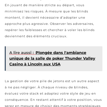
En jouant de manière stricte au départ, vous
minimisez les risques. À mesure que les blinds
montent, il devient nécessaire d’adopter une
approche plus agressive. Observer les adversaires,
repérer les faiblesses et chercher à voler les blinds
deviennent des éléments cruciaux.
A lire aussi :
Plongée dans l'ambiance
unique de la salle de poker Thunder Valley
Casino à Lincoln aux USA
La gestion de votre pile de jetons est un autre aspect
à ne pas négliger. À chaque niveau de blindes,
évaluez votre stack et adaptez votre style de jeu en
conséquence. En restant attentif à votre position, vous
serez en mesure de choisir des moments stratégiques