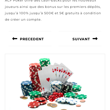
ACF Poker offre des cash-backs pour les nouveaux
joueurs ainsi que des bonus sur les premiers dépôts,
jusqu’à 100% jusqu’à 500€ et 5€ gratuits à condition
de créer un compte.
Navigation
de
PRECEDENT
SUIVANT
l’article
Previous
Next
post:
post: