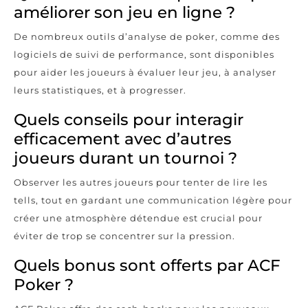
améliorer son jeu en ligne ?
De nombreux outils d’analyse de poker, comme des
logiciels de suivi de performance, sont disponibles
pour aider les joueurs à évaluer leur jeu, à analyser
leurs statistiques, et à progresser.
Quels conseils pour interagir
efficacement avec d’autres
joueurs durant un tournoi ?
Observer les autres joueurs pour tenter de lire les
tells, tout en gardant une communication légère pour
créer une atmosphère détendue est crucial pour
éviter de trop se concentrer sur la pression.
Quels bonus sont offerts par ACF
Poker ?