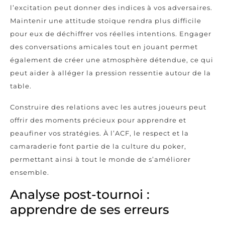
l’excitation peut donner des indices à vos adversaires.
Maintenir une attitude stoïque rendra plus difficile
pour eux de déchiffrer vos réelles intentions. Engager
des conversations amicales tout en jouant permet
également de créer une atmosphère détendue, ce qui
peut aider à alléger la pression ressentie autour de la
table.
Construire des relations avec les autres joueurs peut
offrir des moments précieux pour apprendre et
peaufiner vos stratégies. À l’ACF, le respect et la
camaraderie font partie de la culture du poker,
permettant ainsi à tout le monde de s’améliorer
ensemble.
Analyse post-tournoi :
apprendre de ses erreurs