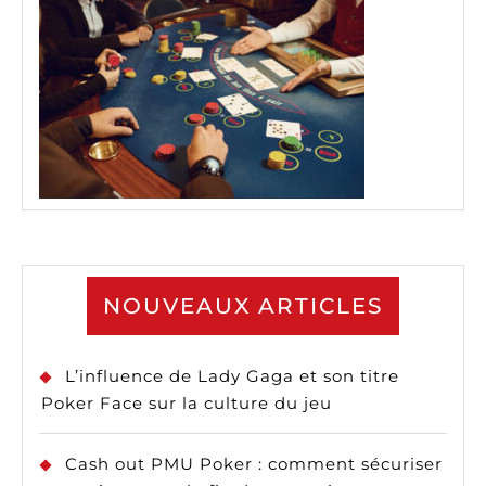
NOUVEAUX ARTICLES
L’influence de Lady Gaga et son titre
Poker Face sur la culture du jeu
Cash out PMU Poker : comment sécuriser