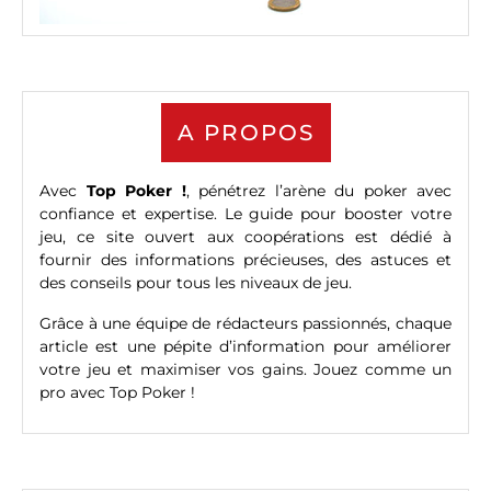
A PROPOS
Avec
Top Poker !
, pénétrez l’arène du poker avec
confiance et expertise. Le guide pour booster votre
jeu, ce site ouvert aux coopérations est dédié à
fournir des informations précieuses, des astuces et
des conseils pour tous les niveaux de jeu.
Grâce à une équipe de rédacteurs passionnés, chaque
article est une pépite d’information pour améliorer
votre jeu et maximiser vos gains. Jouez comme un
pro avec Top Poker !