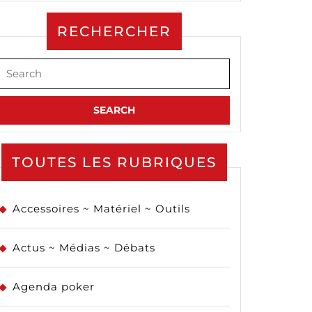
RECHERCHER
Search
for:
TOUTES LES RUBRIQUES
Accessoires ~ Matériel ~ Outils
Actus ~ Médias ~ Débats
Agenda poker