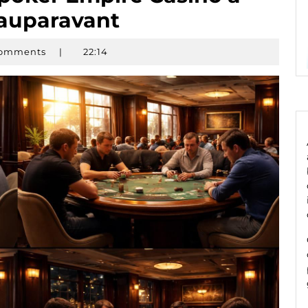
auparavant
Comments
|
22:14