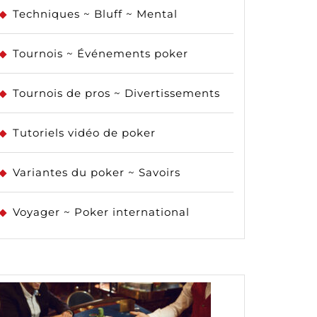
Techniques ~ Bluff ~ Mental
Tournois ~ Événements poker
Tournois de pros ~ Divertissements
Tutoriels vidéo de poker
Variantes du poker ~ Savoirs
Voyager ~ Poker international