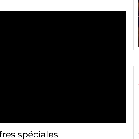
fres spéciales