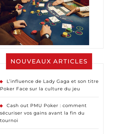
NOUVEAUX ARTICLES
L’influence de Lady Gaga et son titre
Poker Face sur la culture du jeu
Cash out PMU Poker : comment
sécuriser vos gains avant la fin du
tournoi