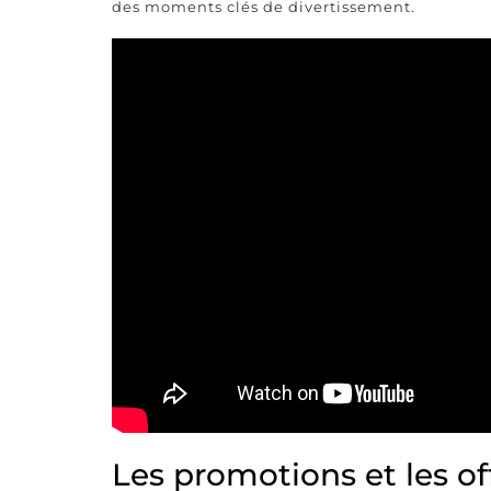
des moments clés de divertissement.
Les promotions et les of