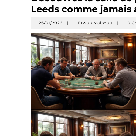
Leeds comme jamais 
26/01/2026
|
Erwan Maiseau
|
0 
26/01/2026
Erwan
Maiseau