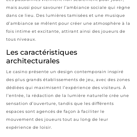
mais aussi pour savourer l’ambiance sociale qui règne
dans ce lieu. Des lumières tamisées et une musique
d’ambiance se mêlent pour créer une atmosphère à la
fois intime et excitante, attirant ainsi des joueurs de
tous niveaux.
Les caractéristiques
architecturales
Le casino présente un design contemporain inspiré
des plus grands établissements de jeu, avec des zones
dédiées qui maximisent l’expérience des visiteurs. À
l’entrée, la rédaction de la lumière naturelle crée une
sensation d’ouverture, tandis que les différents
espaces sont agencés de façon à faciliter le
mouvement des joueurs tout au long de leur
expérience de loisir.