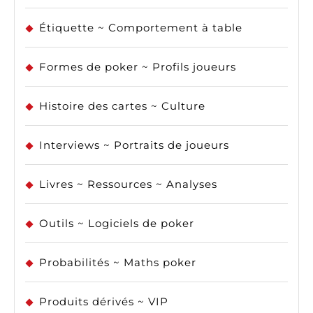
Étiquette ~ Comportement à table
Formes de poker ~ Profils joueurs
Histoire des cartes ~ Culture
Interviews ~ Portraits de joueurs
Livres ~ Ressources ~ Analyses
Outils ~ Logiciels de poker
Probabilités ~ Maths poker
Produits dérivés ~ VIP