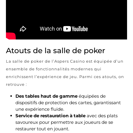
Atouts de la salle de poker
La salle de poker de l’Aspers Casino est équipée d’un
ensemble de fonctionnalités modernes qui
enrichissent l’expérience de jeu. Parmi ces atouts, on
retrouve :
Des tables haut de gamme
équipées de
dispositifs de protection des cartes, garantissant
une expérience fluide.
Service de restauration à table
avec des plats
savoureux pour permettre aux joueurs de se
restaurer tout en jouant.