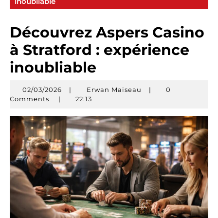
inoubliable
Découvrez Aspers Casino
à Stratford : expérience
inoubliable
02/03/2026
|
Erwan Maiseau
|
0
02/03/2026
Erwan
Comments
|
22:13
Maiseau