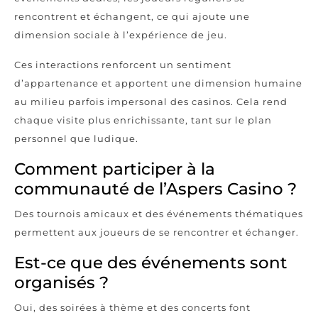
rencontrent et échangent, ce qui ajoute une
dimension sociale à l’expérience de jeu.
Ces interactions renforcent un sentiment
d’appartenance et apportent une dimension humaine
au milieu parfois impersonal des casinos. Cela rend
chaque visite plus enrichissante, tant sur le plan
personnel que ludique.
Comment participer à la
communauté de l’Aspers Casino ?
Des tournois amicaux et des événements thématiques
permettent aux joueurs de se rencontrer et échanger.
Est-ce que des événements sont
organisés ?
Oui, des soirées à thème et des concerts font