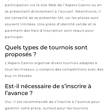
participation via le site Web de l’Aspers Casino ou en
se présentant directement à l’accueil. Néanmoins, il
est conseillé de se présenter tôt, car les places sont
souvent limitées. Une pièce d’identité valide et le
paiement des frais d’inscription sont requis pour
participer.
Quels types de tournois sont
proposés ?
L’Aspers Casino organise divers tournois adaptés à
tous les niveaux, y compris des compétitions avec des
buy-in élevées.
Est-il nécessaire de s’inscrire à
l’avance ?
Oui, il est recommandé de s’inscrire à l’avance pour
garantir votre place, surtout pour les tournois