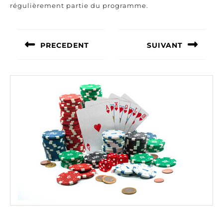
régulièrement partie du programme.
Navigation
de
PRECEDENT
SUIVANT
l’article
Previous
Next
post:
post: