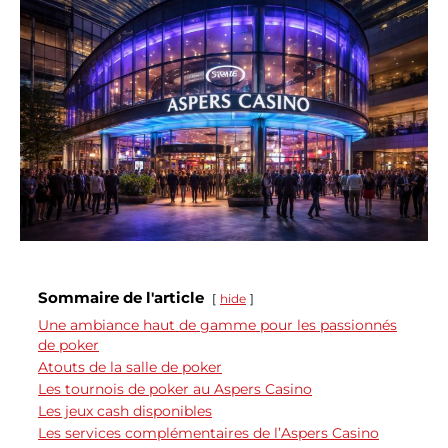
Sommaire de l'article
hide
Une ambiance haut de gamme pour les passionnés
de poker
Atouts de la salle de poker
Les tournois de poker au Aspers Casino
Les jeux cash disponibles
Les services complémentaires de l’Aspers Casino