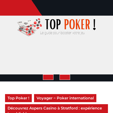
Skip
to
content
Open
Button
Top Poker !
Voyager ~ Poker international
Découvrez Aspers Casino à Stratford : expérience