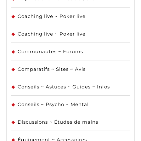
Coaching live ~ Poker live
Coaching live ~ Poker live
Communautés ~ Forums
Comparatifs ~ Sites ~ Avis
Conseils ~ Astuces ~ Guides ~ Infos
Conseils ~ Psycho ~ Mental
Discussions ~ Études de mains
Équipement ~ Accessoires