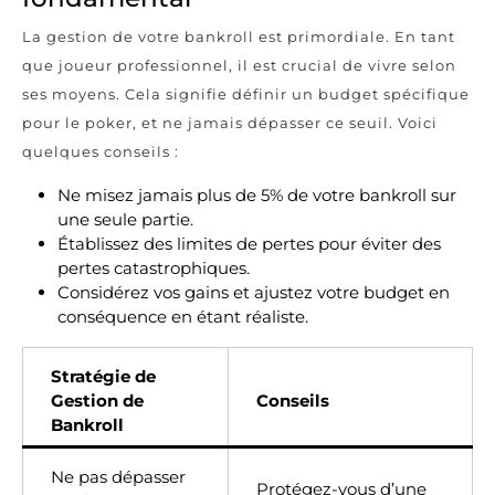
La gestion de votre bankroll est primordiale. En tant
que joueur professionnel, il est crucial de vivre selon
ses moyens. Cela signifie définir un budget spécifique
pour le poker, et ne jamais dépasser ce seuil. Voici
quelques conseils :
Ne misez jamais plus de 5% de votre bankroll sur
une seule partie.
Établissez des limites de pertes pour éviter des
pertes catastrophiques.
Considérez vos gains et ajustez votre budget en
conséquence en étant réaliste.
Stratégie de
Gestion de
Conseils
Bankroll
Ne pas dépasser
Protégez-vous d’une