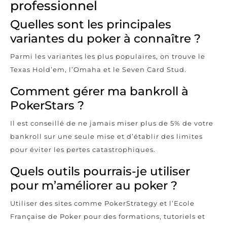
professionnel
Quelles sont les principales
variantes du poker à connaître ?
Parmi les variantes les plus populaires, on trouve le
Texas Hold’em, l’Omaha et le Seven Card Stud.
Comment gérer ma bankroll à
PokerStars ?
Il est conseillé de ne jamais miser plus de 5% de votre
bankroll sur une seule mise et d’établir des limites
pour éviter les pertes catastrophiques.
Quels outils pourrais-je utiliser
pour m’améliorer au poker ?
Utiliser des sites comme PokerStrategy et l’Ecole
Française de Poker pour des formations, tutoriels et