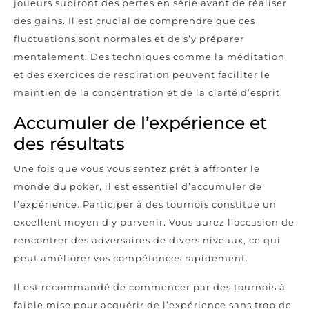
joueurs subiront des pertes en série avant de réaliser
des gains. Il est crucial de comprendre que ces
fluctuations sont normales et de s’y préparer
mentalement. Des techniques comme la méditation
et des exercices de respiration peuvent faciliter le
maintien de la concentration et de la clarté d’esprit.
Accumuler de l’expérience et
des résultats
Une fois que vous vous sentez prêt à affronter le
monde du poker, il est essentiel d’accumuler de
l’expérience. Participer à des tournois constitue un
excellent moyen d’y parvenir. Vous aurez l’occasion de
rencontrer des adversaires de divers niveaux, ce qui
peut améliorer vos compétences rapidement.
Il est recommandé de commencer par des tournois à
faible mise pour acquérir de l’expérience sans trop de