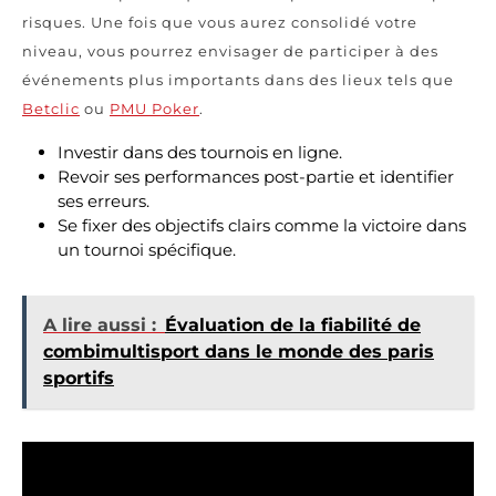
risques. Une fois que vous aurez consolidé votre
niveau, vous pourrez envisager de participer à des
événements plus importants dans des lieux tels que
Betclic
ou
PMU Poker
.
Investir dans des tournois en ligne.
Revoir ses performances post-partie et identifier
ses erreurs.
Se fixer des objectifs clairs comme la victoire dans
un tournoi spécifique.
A lire aussi :
Évaluation de la fiabilité de
combimultisport dans le monde des paris
sportifs