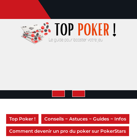
Skip
to
content
Open
Button
Top Poker !
Conseils ~ Astuces ~ Guides ~ Infos
Comment devenir un pro du poker sur PokerStars