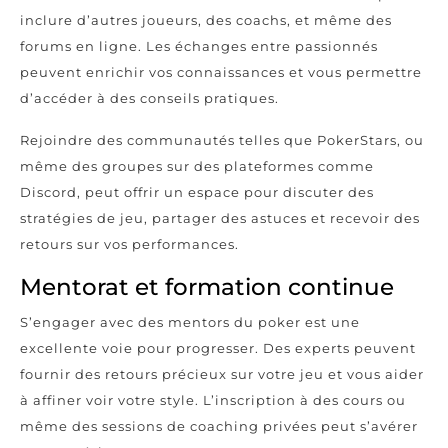
inclure d’autres joueurs, des coachs, et même des
forums en ligne. Les échanges entre passionnés
peuvent enrichir vos connaissances et vous permettre
d’accéder à des conseils pratiques.
Rejoindre des communautés telles que PokerStars, ou
même des groupes sur des plateformes comme
Discord, peut offrir un espace pour discuter des
stratégies de jeu, partager des astuces et recevoir des
retours sur vos performances.
Mentorat et formation continue
S’engager avec des mentors du poker est une
excellente voie pour progresser. Des experts peuvent
fournir des retours précieux sur votre jeu et vous aider
à affiner voir votre style. L’inscription à des cours ou
même des sessions de coaching privées peut s’avérer