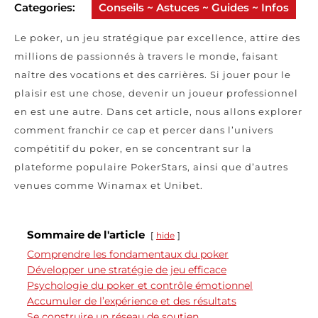
Categories:
Conseils ~ Astuces ~ Guides ~ Infos
Le poker, un jeu stratégique par excellence, attire des
millions de passionnés à travers le monde, faisant
naître des vocations et des carrières. Si jouer pour le
plaisir est une chose, devenir un joueur professionnel
en est une autre. Dans cet article, nous allons explorer
comment franchir ce cap et percer dans l’univers
compétitif du poker, en se concentrant sur la
plateforme populaire PokerStars, ainsi que d’autres
venues comme Winamax et Unibet.
Sommaire de l'article
hide
Comprendre les fondamentaux du poker
Développer une stratégie de jeu efficace
Psychologie du poker et contrôle émotionnel
Accumuler de l’expérience et des résultats
Se construire un réseau de soutien