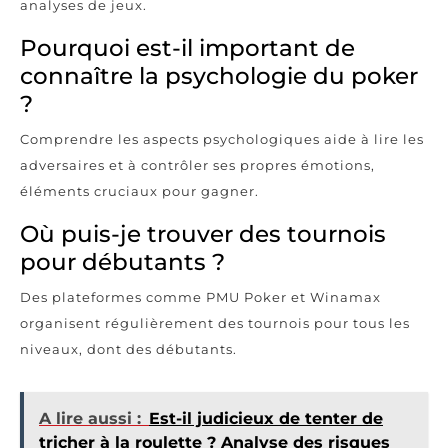
analyses de jeux.
Pourquoi est-il important de
connaître la psychologie du poker
?
Comprendre les aspects psychologiques aide à lire les
adversaires et à contrôler ses propres émotions,
éléments cruciaux pour gagner.
Où puis-je trouver des tournois
pour débutants ?
Des plateformes comme PMU Poker et Winamax
organisent régulièrement des tournois pour tous les
niveaux, dont des débutants.
A lire aussi :
Est-il judicieux de tenter de
tricher à la roulette ? Analyse des risques