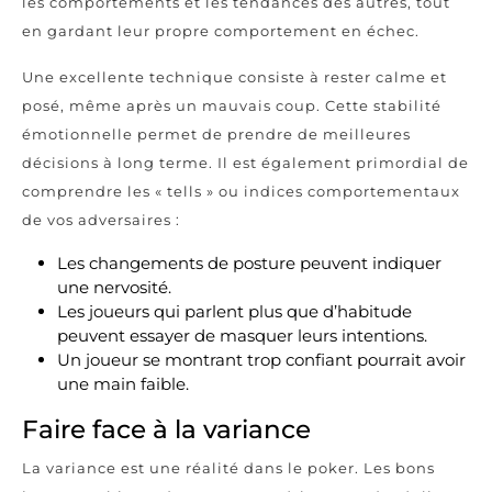
les comportements et les tendances des autres, tout
en gardant leur propre comportement en échec.
Une excellente technique consiste à rester calme et
posé, même après un mauvais coup. Cette stabilité
émotionnelle permet de prendre de meilleures
décisions à long terme. Il est également primordial de
comprendre les « tells » ou indices comportementaux
de vos adversaires :
Les changements de posture peuvent indiquer
une nervosité.
Les joueurs qui parlent plus que d’habitude
peuvent essayer de masquer leurs intentions.
Un joueur se montrant trop confiant pourrait avoir
une main faible.
Faire face à la variance
La variance est une réalité dans le poker. Les bons