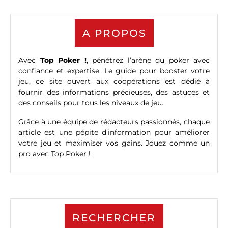
A PROPOS
Avec
Top Poker !
, pénétrez l’arène du poker avec
confiance et expertise. Le guide pour booster votre
jeu, ce site ouvert aux coopérations est dédié à
fournir des informations précieuses, des astuces et
des conseils pour tous les niveaux de jeu.
Grâce à une équipe de rédacteurs passionnés, chaque
article est une pépite d’information pour améliorer
votre jeu et maximiser vos gains. Jouez comme un
pro avec Top Poker !
RECHERCHER