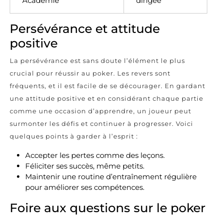
Académie
dirigée
Persévérance et attitude
positive
La persévérance est sans doute l’élément le plus
crucial pour réussir au poker. Les revers sont
fréquents, et il est facile de se décourager. En gardant
une attitude positive et en considérant chaque partie
comme une occasion d’apprendre, un joueur peut
surmonter les défis et continuer à progresser. Voici
quelques points à garder à l’esprit :
Accepter les pertes comme des leçons.
Féliciter ses succès, même petits.
Maintenir une routine d’entraînement régulière
pour améliorer ses compétences.
Foire aux questions sur le poker