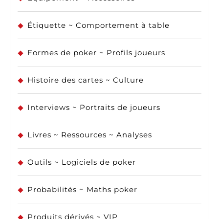
Étiquette ~ Comportement à table
Formes de poker ~ Profils joueurs
Histoire des cartes ~ Culture
Interviews ~ Portraits de joueurs
Livres ~ Ressources ~ Analyses
Outils ~ Logiciels de poker
Probabilités ~ Maths poker
Produits dérivés ~ VIP