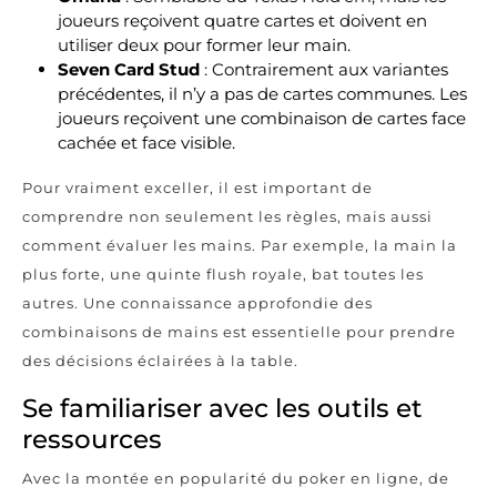
joueurs reçoivent quatre cartes et doivent en
utiliser deux pour former leur main.
Seven Card Stud
: Contrairement aux variantes
précédentes, il n’y a pas de cartes communes. Les
joueurs reçoivent une combinaison de cartes face
cachée et face visible.
Pour vraiment exceller, il est important de
comprendre non seulement les règles, mais aussi
comment évaluer les mains. Par exemple, la main la
plus forte, une quinte flush royale, bat toutes les
autres. Une connaissance approfondie des
combinaisons de mains est essentielle pour prendre
des décisions éclairées à la table.
Se familiariser avec les outils et
ressources
Avec la montée en popularité du poker en ligne, de