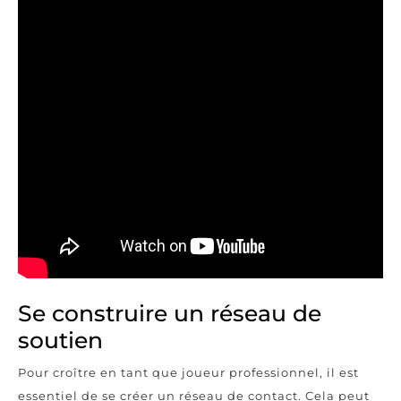
Se construire un réseau de
soutien
Pour croître en tant que joueur professionnel, il est
essentiel de se créer un réseau de contact. Cela peut