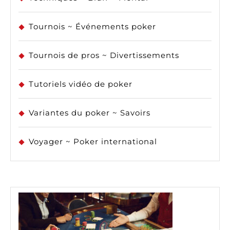
Tournois ~ Événements poker
Tournois de pros ~ Divertissements
Tutoriels vidéo de poker
Variantes du poker ~ Savoirs
Voyager ~ Poker international